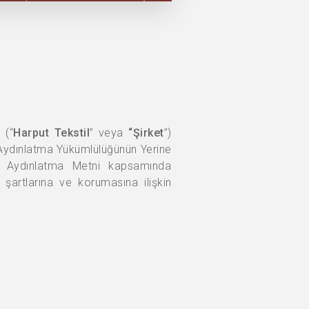
i
(“
Harput Tekstil
” veya
“Şirket
”)
 Aydınlatma Yükümlülüğünün Yerine
u Aydınlatma Metni kapsamında
me şartlarına ve korumasına ilişkin