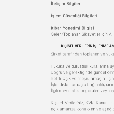
İletişim Bilgileri
İşlem Güvenliği Bilgileri
: Talep/
İtibar Yönetimi Bilgi
Gelen/Toplanan Şikayetler için Alın
KİŞİSEL VERİLERİN İŞLENME A
Şirket tarafından toplanan ve yuka
Hukuka ve dürüstlük kurallarına u
Doğru ve gerektiğinde güncel olm
Belirli, açık ve meşru amaçlar içi
İşlendikleri amaçla bağlantılı, sını
İlgili mevzuatta öngörülen veya i
Kişisel Verileriniz, KVK Kanunu’nu
açıklamanıza konu olan ve aşağıda