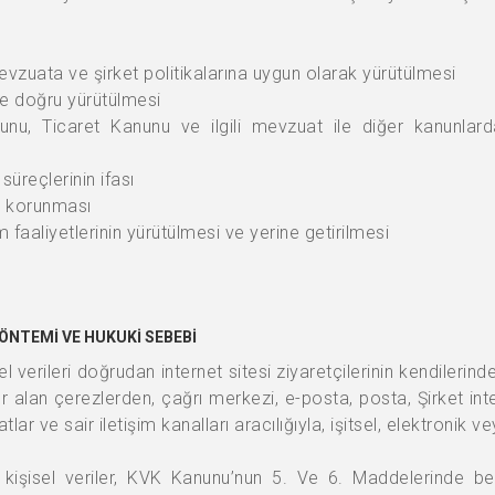
 mevzuata ve şirket politikalarına uygun olarak yürütülmesi
ve doğru yürütülmesi
nu, Ticaret Kanunu ve ilgili mevzuat ile diğer kanunlar
üreçlerinin ifası
ve korunması
m faaliyetlerinin yürütülmesi ve yerine getirilmesi
ÖNTEMİ VE HUKUKİ SEBEBİ
l verileri doğrudan internet sitesi ziyaretçilerinin kendilerin
er alan çerezlerden, çağrı merkezi, e-posta, posta, Şirket int
ar ve sair iletişim kanalları aracılığıyla, işitsel, elektronik v
it kişisel veriler, KVK Kanunu’nun 5. Ve 6. Maddelerinde belir