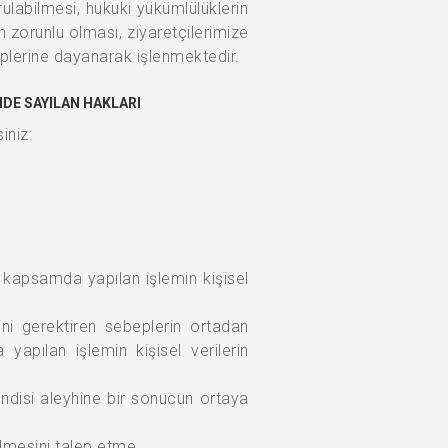
rulabilmesi, hukuki yükümlülüklerin
in zorunlu olması, ziyaretçilerimize
beplerine dayanarak işlenmektedir.
NDE SAYILAN HAKLARI
iniz:
u kapsamda yapılan işlemin kişisel
ni gerektiren sebeplerin ortadan
yapılan işlemin kişisel verilerin
endisi aleyhine bir sonucun ortaya
ilmesini talep etme.