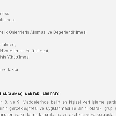
mesi;
tülmesi;
önelik Önlemlerin Alınması ve Değerlendirilmesi;
ütülmesi;
Hizmetlerinin Yürütülmesi;
inin Yürütülmesi;
ı ve takibi
E HANGİ AMAÇLA AKTARILABİLECEĞİ
nun 8. ve 9. Maddelerinde belirtilen kişisel veri işleme şar
ının gerçekleşmesi ve uygulanması ile sınırlı olarak, grup şi
kanunen yetkili kamu kurumlarına ve özel kişi veya kuruluşlar 