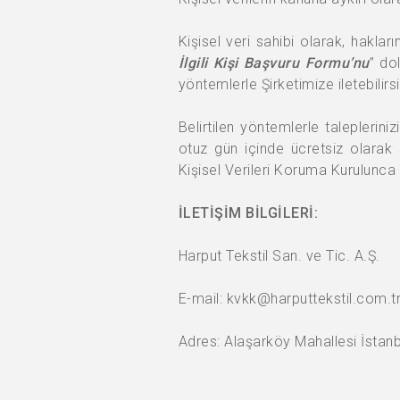
Kişisel veri sahibi olarak, hakların
İlgili Kişi Başvuru Formu’nu
” do
yöntemlerle Şirketimize iletebilirsi
Belirtilen yöntemlerle taleplerin
otuz gün içinde ücretsiz olarak s
Kişisel Verileri Koruma Kurulunca b
İLETİŞİM BİLGİLERİ:
Harput Tekstil San. ve Tic. A.Ş.
E-mail:
kvkk@harputtekstil.com.t
Adres: Alaşarköy Mahallesi İst