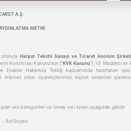
CARET A.Ş.
 AYDINLATMA METNİ
 sıfatıyla
Harput Tekstil Sanayi ve Ticaret Anonim Şirket
ilerin Korunması Kanunu’nun (“
KVK Kanunu
”) 10. Maddesi ile
 ve Esaslar Hakkında Tebliğ kapsamında hazırlanan işb
 İnternet sitesi ziyaretçilerimizi, kişisel verilerinin işlen
.
isel veri kategorileri ve örnek veri türleri aşağıdaki gibidir:
 :
Ad-Soyad