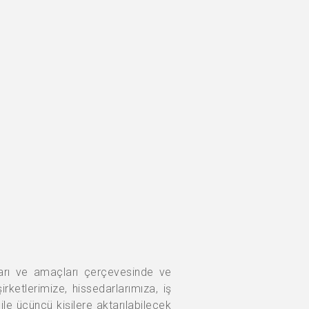
tları ve amaçları çerçevesinde ve
rketlerimize, hissedarlarımıza, iş
ile üçüncü kişilere aktarılabilecek