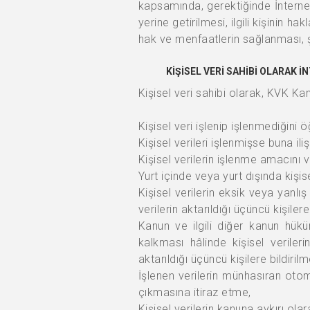
kapsamında, gerektiğinde İnternet 
yerine getirilmesi, ilgili kişinin 
hak ve menfaatlerin sağlanması, şi
KİŞİSEL VERİ SAHİBİ OLARAK 
Kişisel veri sahibi olarak, KVK K
Kişisel veri işlenip işlenmediğini
Kişisel verileri işlenmişse buna ili
Kişisel verilerin işlenme amacını 
Yurt içinde veya yurt dışında kişise
Kişisel verilerin eksik veya yanl
verilerin aktarıldığı üçüncü kişilere
Kanun ve ilgili diğer kanun hük
kalkması hâlinde kişisel veriler
aktarıldığı üçüncü kişilere bildiril
İşlenen verilerin münhasıran otom
çıkmasına itiraz etme,
Kişisel verilerin kanuna aykırı ol