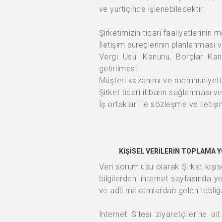
ve yurtiçinde işlenebilecektir:
Şirketimizin ticari faaliyetlerinin
İletişim süreçlerinin planlanması 
Vergi Usul Kanunu, Borçlar Kanu
getirilmesi
Müşteri kazanımı ve memnuniyeti s
Şirket ticari itibarın sağlanması 
İş ortakları ile sözleşme ve iletişi
KİŞİSEL VERİLERİN TOPLAMA Y
Veri sorumlusu olarak Şirket kişise
bilgilerden, internet sayfasında y
ve adli makamlardan gelen tebligatl
İnternet Sitesi ziyaretçilerine a