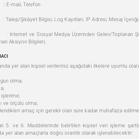
 :
E-mail, Telefon
Şikâyet Bilgisi; Log Kayıtları; IP Adresi; Mesaj İçeriği;
si
: İnternet ve Sosyal Medya Üzerinden Gelen/Toplanan Şikâ
an Aksiyon Bilgileri;
MACI
rıda yer alan kişisel verileriniz aşağıdaki ilkelere uyumlu ola
ygun olma;
a;
n işlenme;
rlı ve ölçülü olma;
şlendikleri amaç için gerekli olan süre kadar muhafaza edilme
n 5. ve 6. Maddelerinde belirtilen kişisel veri işleme şartlar
 yer alan amaçlarla doğru orantılı olarak işlenebilecektir: