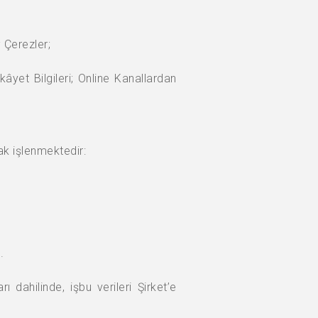
 Çerezler;
yet Bilgileri; Online Kanallardan
rak işlenmektedir:
.
ı dahilinde, işbu verileri Şirket’e