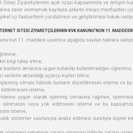
Sitesi Ziyaretçilerinin açık rızası kapsamında ve iletişim ku
haklarına zarar vermemek kaydıyla şirketin meşru menfaatleri iç
rket içi faaliyetlerin yürütülmesi ve geliştirilmesi hukuki se
İNTERNET SİTESİ ZİYARETÇİLERİNİN KVK KANUNU’NUN 11. MADDESİ
anunu’nun 11. maddesi uyarınca aşağıda sayılan haklara sahips
 öğrenme,
şkin bilgi talep etme,
ve bunların amacına uygun kullanılıp kullanılmadığını öğrenme,
l verilerin aktarıldığı üçüncü kişileri bilme,
ış işlenmiş olması hâlinde bunların düzeltilmesini isteme ve b
 bildirilmesini isteme,
ümlerine uygun olarak işlenmiş olmasına rağmen, işlenmesi
in silinmesini veya yok edilmesini isteme ve bu kapsamda 
mesini isteme,
atik sistemler vasıtasıyla analiz edilmesi suretiyle kişinin k
arak işlenmesi sebebiyle zarara uğraması hâlinde zararın gider