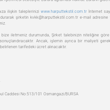
ıza ilişkin taleplerinizi
www.harputtekstil.com.tr
İnternet say
ldurarak şirketin
kvkk@harputtekstil.com.tr
e-mail adresine 
niz.
izi bize iletmeniz durumunda, Şirket talebinizin niteliğine gö
onuçlandıracaktır. Ancak, işlemin ayrıca bir maliyeti gerek
elirlenen tarifedeki ücret alınacaktır.
r
anbul Caddesi No:513/101 Osmangazi/BURSA