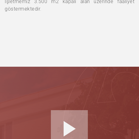
İşletmemiz 3.500 m2 kapalı alan üzerinde faaliyet
göstermektedir.