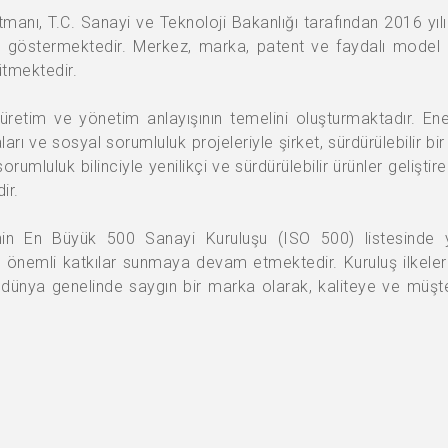
manı, T.C. Sanayi ve Teknoloji Bakanlığı tarafından 2016 yı
t göstermektedir. Merkez, marka, patent ve faydalı model gib
ütmektedir.
in üretim ve yönetim anlayışının temelini oluşturmaktadır. Ene
rı ve sosyal sorumluluk projeleriyle şirket, sürdürülebilir b
umluluk bilinciyle yenilikçi ve sürdürülebilir ürünler geliştire
ir.
in En Büyük 500 Sanayi Kuruluşu (ISO 500) listesinde yer
önemli katkılar sunmaya devam etmektedir. Kuruluş ilkeleri
il, dünya genelinde saygın bir marka olarak, kaliteye ve müş