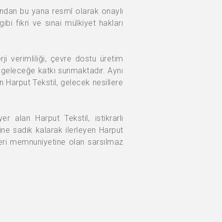
lından bu yana resmî olarak onaylı
i fikri ve sınai mülkiyet hakları
rji verimliliği, çevre dostu üretim
ir geleceğe katkı sunmaktadır. Aynı
n Harput Tekstil, gelecek nesillere
 alan Harput Tekstil, istikrarlı
ne sadık kalarak ilerleyen Harput
teri memnuniyetine olan sarsılmaz