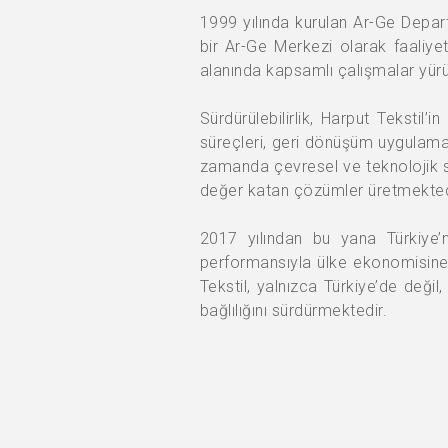
1999 yılında kurulan Ar-Ge Depart
bir Ar-Ge Merkezi olarak faaliye
alanında kapsamlı çalışmalar yür
Sürdürülebilirlik, Harput Tekstil’
süreçleri, geri dönüşüm uygulamala
zamanda çevresel ve teknolojik sor
değer katan çözümler üretmekted
2017 yılından bu yana Türkiye’n
performansıyla ülke ekonomisine 
Tekstil, yalnızca Türkiye’de değ
bağlılığını sürdürmektedir.