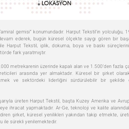
 “amiral gemisi” konumundadır. Harput Tekstil’in yolculuğu, 
 devam ederek, bugün küresel ölçekte saygı gören bir baş
ile Harput Tekstil, iplik, dokuma, boya ve baskı süreçlerini
törde fark yaratmıştır.
000 metrekarenin üzerinde kapalı alan ve 1.500’den fazla ça
reticileri arasında yer almaktadır. Küresel bir şirket olar
ek ve sektördeki liderliğini sürdürülebilir bir şekilde 
aşarıyla üreten Harput Tekstil, başta Kuzey Amerika ve Avru
ye ihracat yapmaktadır. Ar-Ge, teknoloji ve kalite alanındaki
en şirket, küresel yenilikleri yakından takip etmekte, üreti
ile sürekli yenilemektedir.